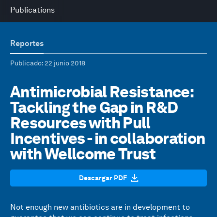
Publications
Reportes
Publicado
: 22 junio 2018
Antimicrobial Resistance:
Tackling the Gap in R&D
Resources with Pull
Incentives - in collaboration
with Wellcome Trust
Descargar PDF
Not enough new antibiotics are in development to