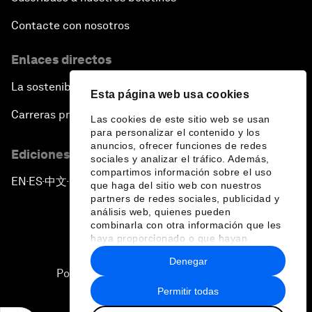
Contacte con nosotros
Enlaces directos
La sostenibilidad en el Foro
Esta página web usa cookies
Carreras profesionales
Las cookies de este sitio web se usan
para personalizar el contenido y los
anuncios, ofrecer funciones de redes
Ediciones en otros idiomas
sociales y analizar el tráfico. Además,
compartimos información sobre el uso
EN
ES
中文
日本語
▪
▪
▪
que haga del sitio web con nuestros
partners de redes sociales, publicidad y
análisis web, quienes pueden
combinarla con otra información que les
haya proporcionado o que hayan
recopilado a partir del uso que haya
Denegar
hecho de sus servicios.
Política de privacidad y normas de uso
Permitir todas
Sitemap