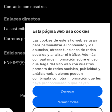
Contacte con nosotros
Enlaces directos
La sostenibilidad en el Foro
Esta página web usa cookies
Carreras profesionales
Las cookies de este sitio web se usan
para personalizar el contenido y los
anuncios, ofrecer funciones de redes
Ediciones en otros idiomas
sociales y analizar el tráfico. Además,
compartimos información sobre el uso
EN
ES
中文
日本語
▪
▪
▪
que haga del sitio web con nuestros
partners de redes sociales, publicidad y
análisis web, quienes pueden
combinarla con otra información que les
haya proporcionado o que hayan
recopilado a partir del uso que haya
Denegar
hecho de sus servicios.
Política de privacidad y normas de uso
Permitir todas
Sitemap