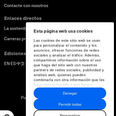
Contacte con nosotros
Enlaces directos
La sostenibilidad en el Foro
Esta página web usa cookies
Carreras profesionales
Las cookies de este sitio web se usan
para personalizar el contenido y los
anuncios, ofrecer funciones de redes
Ediciones en otros idiomas
sociales y analizar el tráfico. Además,
compartimos información sobre el uso
EN
ES
中文
日本語
▪
▪
▪
que haga del sitio web con nuestros
partners de redes sociales, publicidad y
análisis web, quienes pueden
combinarla con otra información que les
haya proporcionado o que hayan
recopilado a partir del uso que haya
Denegar
hecho de sus servicios.
Política de privacidad y normas de uso
Permitir todas
Sitemap
Personalizar