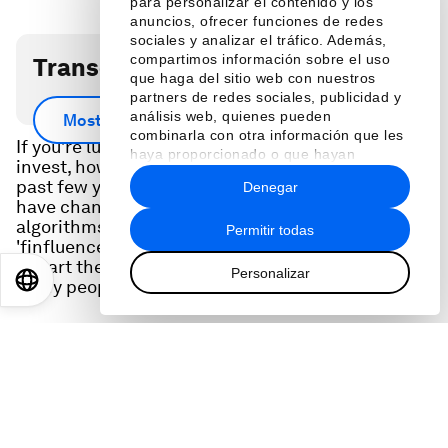
para personalizar el contenido y los
anuncios, ofrecer funciones de redes
sociales y analizar el tráfico. Además,
compartimos información sobre el uso
Transcripción del podcast
que haga del sitio web con nuestros
partners de redes sociales, publicidad y
Scroll down for full podcast transcript.
análisis web, quienes pueden
Mostrar más
combinarla con otra información que les
If you’re lucky enough to have some spare cash to
haya proporcionado o que hayan
invest, how do you decide where to put it? In the
recopilado a partir del uso que haya
past few years the answer to that question may
Denegar
hecho de sus servicios.
have changed. The rise of robo-advisers -
algorithms that can guide you - and of
Permitir todas
'finfluencers' - social media influencers keen to
impart their wisdom - have transformed the way
Personalizar
EN
ES
中文
日本語
many people manage their money.
To find out more about the big changes
happening in financial markets and the way
individuals approach them, we talk to Steph
Guild, CFA and Head of Investment Strategy at
Robinhood Financial, and to Laura Astorino, a
Managing Director at Accenture.