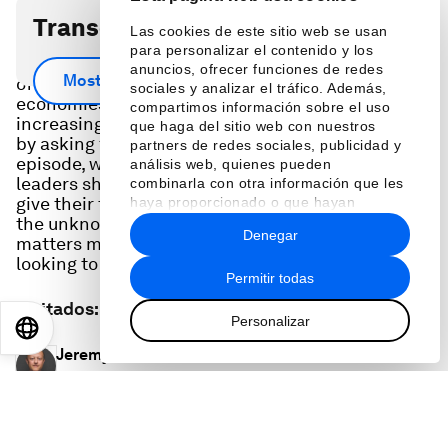
Transcripción del podcast
Las cookies de este sitio web se usan
para personalizar el contenido y los
How can leaders navigate a world roiled by a host
anuncios, ofrecer funciones de redes
Mostrar más
of uncertainties, from the impact of AI to jobs and
sociales y analizar el tráfico. Además,
economies, to an ever-warming world and
compartimos información sobre el uso
increasing geopolitical conflicts? They can start
que haga del sitio web con nuestros
by asking the right questions. In this special
partners de redes sociales, publicidad y
episode, with interviews recorded in Davos,
análisis web, quienes pueden
leaders share what’s top of mind for 2026. They
combinarla con otra información que les
give their thoughts on how leaders can navigate
haya proporcionado o que hayan
the unknown, their strategies to focus on what
recopilado a partir del uso que haya
Denegar
hecho de sus servicios.
matters most and the key questions they're
looking to answer at the start the year.
Permitir todas
Invitados
:
Personalizar
EN
ES
中文
日本語
Jeremy Allaire
Co-Founder, Chair and Chief Executive Officer, Circle
Jon Batiste
Musician and Composer, Naht Jona LLC