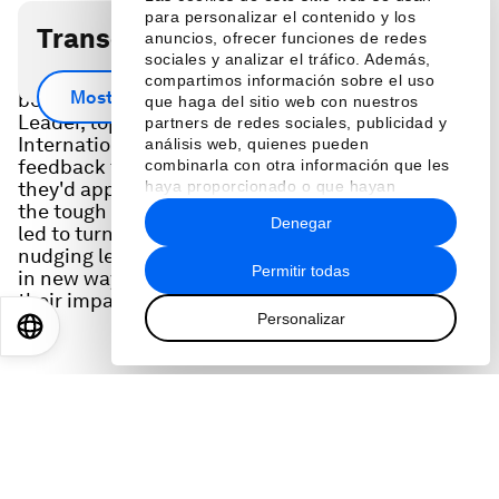
para personalizar el contenido y los
Transcripción del podcast
anuncios, ofrecer funciones de redes
sociales y analizar el tráfico. Además,
What's a piece of advice that changed you for the
compartimos información sobre el uso
Mostrar más
better? In this special episode of Meet The
que haga del sitio web con nuestros
Leader, top leaders from Microsoft, to IKEA to the
partners de redes sociales, publicidad y
International Monetary Fund and more share the
análisis web, quienes pueden
feedback that was so meaningful and compelling
combinarla con otra información que les
haya proporcionado o que hayan
they'd applied it throughout their careers. Learn
recopilado a partir del uso que haya
the tough moments and powerful feedback that
Denegar
hecho de sus servicios.
led to turning points and transformations,
nudging leaders to reflect, change course, listen
Permitir todas
in new ways and change how they react to scale
their impact.
Personalizar
EN
ES
中文
日本語
Featured in this episode:
Olajumoke Adekeye, Founder, Young Business
Agency
Tejpaul Bhatia, CRO, Axiom Space