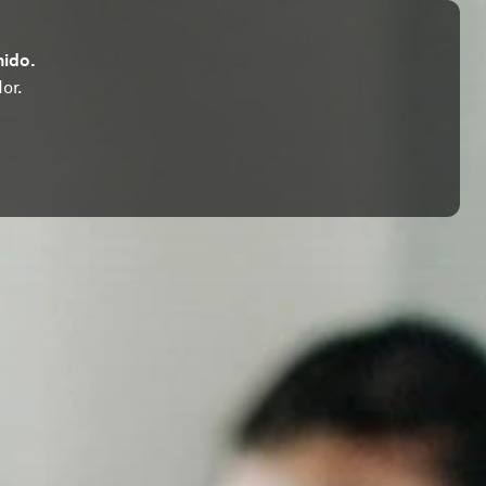
nido.
or.