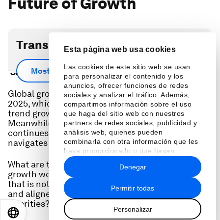
Future of Growth
Transcripción del podcast
Esta página web usa cookies
Scroll down for full podcast transcript - click the
Las cookies de este sitio web se usan
Mostrar más
‘Show more’ arrow
para personalizar el contenido y los
anuncios, ofrecer funciones de redes
Global growth remains slow, projected at 3.3% in
sociales y analizar el tráfico. Además,
2025, which is markedly lower than the global
compartimos información sobre el uso
trend growth over the past 30 years of around 4%.
que haga del sitio web con nuestros
Meanwhile, uncertainty remains high as the world
partners de redes sociales, publicidad y
continues to recover from economic shocks and
análisis web, quienes pueden
combinarla con otra información que les
navigates the changing geoeconomics.
haya proporcionado o que hayan
recopilado a partir del uso que haya
What are the pathways to transition from the
Denegar
hecho de sus servicios.
growth we have to the growth we need, growth
that is not only faster but also more sustainable
Permitir todas
and aligned with national and global policy
priorities?
Personalizar
EN
ES
中文
日本語