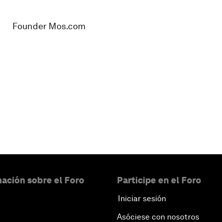
Founder Mos.com
ación sobre el Foro
Participe en el Foro
Iniciar sesión
Asóciese con nosotros