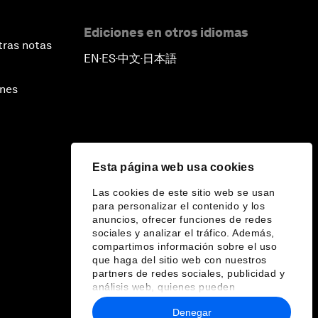
Ediciones en otros idiomas
tras notas
EN
ES
中文
日本語
▪
▪
▪
ines
Esta página web usa cookies
Las cookies de este sitio web se usan
para personalizar el contenido y los
anuncios, ofrecer funciones de redes
sociales y analizar el tráfico. Además,
compartimos información sobre el uso
que haga del sitio web con nuestros
partners de redes sociales, publicidad y
análisis web, quienes pueden
combinarla con otra información que les
Denegar
haya proporcionado o que hayan