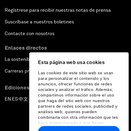
Regístrese para recibir nuestras notas de prensa
Suscríbase a nuestros boletines
Contacte con nosotros
Enlaces directos
La sostenibilidad en el Foro
Esta página web usa cookies
Carreras profesionales
Las cookies de este sitio web se usan
para personalizar el contenido y los
anuncios, ofrecer funciones de redes
Ediciones en otros idiomas
sociales y analizar el tráfico. Además,
compartimos información sobre el uso
EN
ES
中文
日本語
▪
▪
▪
que haga del sitio web con nuestros
partners de redes sociales, publicidad y
análisis web, quienes pueden
combinarla con otra información que les
haya proporcionado o que hayan
recopilado a partir del uso que haya