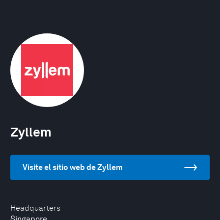
Zyllem
Visite el sitio web de Zyllem
Headquarters
Singapore