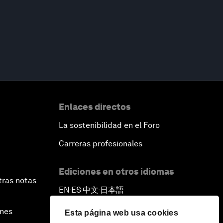
Enlaces directos
La sostenibilidad en el Foro
Carreras profesionales
Ediciones en otros idiomas
tras notas
EN
ES
中文
日本語
▪
▪
▪
ines
Esta página web usa cookies