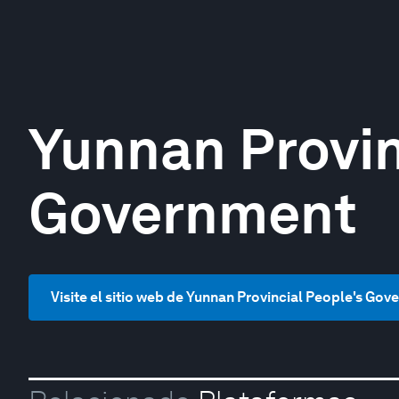
Yunnan Provin
Government
Visite el sitio web de Yunnan Provincial People's Go