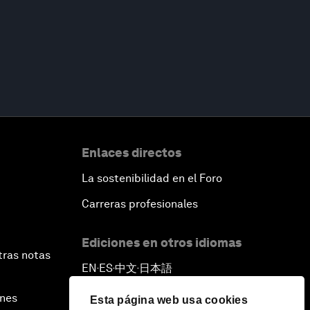
Enlaces directos
La sostenibilidad en el Foro
Carreras profesionales
Ediciones en otros idiomas
tras notas
EN
ES
中文
日本語
▪
▪
▪
ines
Esta página web usa cookies