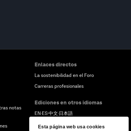
Enlaces directos
La sostenibilidad en el Foro
Carreras profesionales
Ediciones en otros idiomas
tras notas
EN
ES
中文
日本語
▪
▪
▪
ines
Esta página web usa cookies