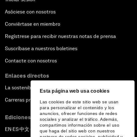
Asóciese con nosotros
Conviértase en miembro
Regístrese para recibir nuestras notas de prensa
Suscríbase a nuestros boletines
Contacte con nosotros
Enlaces directos
La sostenibilidad en el Foro
Esta página web usa cookies
Carreras profesionales
Las cookies de este sitio web se usan
para personalizar el contenido y los
anuncios, ofrecer funciones de redes
Ediciones en otros idiomas
sociales y analizar el tráfico. Además,
compartimos información sobre el uso
EN
ES
中文
日本語
▪
▪
▪
que haga del sitio web con nuestros
partners de redes sociales, publicidad y