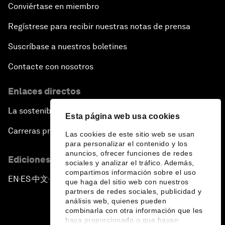
Conviértase en miembro
Regístrese para recibir nuestras notas de prensa
Suscríbase a nuestros boletines
Contacte con nosotros
Enlaces directos
La sostenibilidad en el Foro
Esta página web usa cookies
Carreras profesionales
Las cookies de este sitio web se usan
para personalizar el contenido y los
anuncios, ofrecer funciones de redes
Ediciones en otros idiomas
sociales y analizar el tráfico. Además,
compartimos información sobre el uso
EN
ES
中文
日本語
▪
▪
▪
que haga del sitio web con nuestros
partners de redes sociales, publicidad y
análisis web, quienes pueden
combinarla con otra información que les
haya proporcionado o que hayan