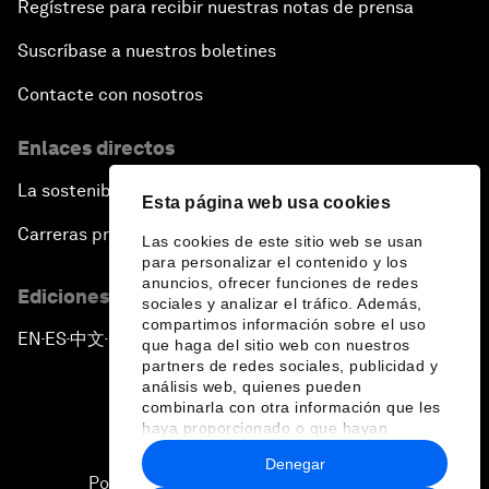
Regístrese para recibir nuestras notas de prensa
Suscríbase a nuestros boletines
Contacte con nosotros
Enlaces directos
La sostenibilidad en el Foro
Esta página web usa cookies
Carreras profesionales
Las cookies de este sitio web se usan
para personalizar el contenido y los
anuncios, ofrecer funciones de redes
Ediciones en otros idiomas
sociales y analizar el tráfico. Además,
compartimos información sobre el uso
EN
ES
中文
日本語
▪
▪
▪
que haga del sitio web con nuestros
partners de redes sociales, publicidad y
análisis web, quienes pueden
combinarla con otra información que les
haya proporcionado o que hayan
recopilado a partir del uso que haya
Denegar
hecho de sus servicios.
Política de privacidad y normas de uso