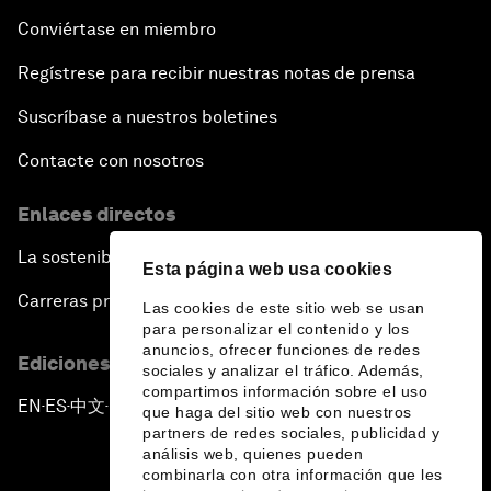
Conviértase en miembro
Regístrese para recibir nuestras notas de prensa
Suscríbase a nuestros boletines
Contacte con nosotros
Enlaces directos
La sostenibilidad en el Foro
Esta página web usa cookies
Carreras profesionales
Las cookies de este sitio web se usan
para personalizar el contenido y los
anuncios, ofrecer funciones de redes
Ediciones en otros idiomas
sociales y analizar el tráfico. Además,
compartimos información sobre el uso
EN
ES
中文
日本語
▪
▪
▪
que haga del sitio web con nuestros
partners de redes sociales, publicidad y
análisis web, quienes pueden
combinarla con otra información que les