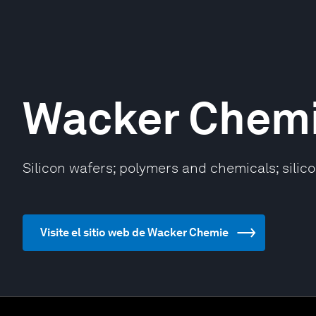
Wacker Chem
Silicon wafers; polymers and chemicals; silico
Visite el sitio web de Wacker Chemie