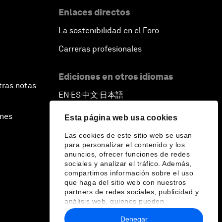
Enlaces directos
La sostenibilidad en el Foro
Carreras profesionales
Ediciones en otros idiomas
tras notas
EN
ES
中文
日本語
▪
▪
▪
ines
Esta página web usa cookies
Las cookies de este sitio web se usan
para personalizar el contenido y los
anuncios, ofrecer funciones de redes
sociales y analizar el tráfico. Además,
compartimos información sobre el uso
que haga del sitio web con nuestros
partners de redes sociales, publicidad y
análisis web, quienes pueden
combinarla con otra información que les
Denegar
haya proporcionado o que hayan