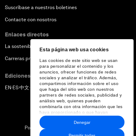
Suscríbase a nuestros boletines
Contacte con nosotros
Enlaces directos
La sostenibilidad en el Foro
Esta página web usa cookies
Carreras profesionales
Las cookies de este sitio web se usan
para personalizar el contenido y los
anuncios, ofrecer funciones de redes
Ediciones en otros idiomas
sociales y analizar el tráfico. Además,
compartimos información sobre el uso
EN
ES
中文
日本語
▪
▪
▪
que haga del sitio web con nuestros
partners de redes sociales, publicidad y
análisis web, quienes pueden
combinarla con otra información que les
haya proporcionado o que hayan
recopilado a partir del uso que haya
Denegar
hecho de sus servicios.
Política de privacidad y normas de uso
Permitir todas