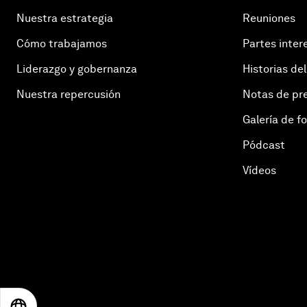
Nuestra estrategia
Reuniones
Cómo trabajamos
Partes inter
Liderazgo y gobernanza
Historias del
Nuestra repercusión
Notas de pr
Galería de f
Pódcast
Vídeos
EN
ES
中文
日本語