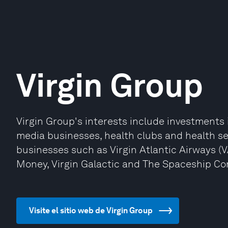
Virgin Group
Virgin Group's interests include investments in
media businesses, health clubs and health ser
businesses such as Virgin Atlantic Airways (VA)
Money, Virgin Galactic and The Spaceship C
Visite el sitio web de Virgin Group