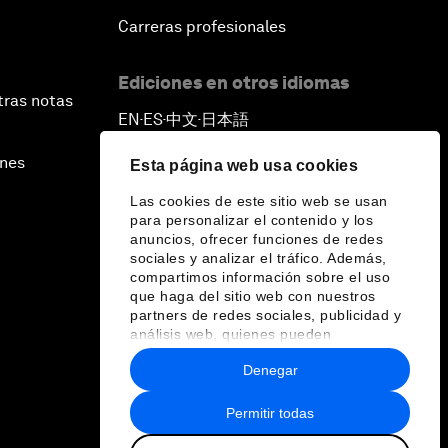
Carreras profesionales
Ediciones en otros idiomas
tras notas
EN
ES
中文
日本語
▪
▪
▪
ines
Esta página web usa cookies
Las cookies de este sitio web se usan
para personalizar el contenido y los
anuncios, ofrecer funciones de redes
sociales y analizar el tráfico. Además,
compartimos información sobre el uso
que haga del sitio web con nuestros
partners de redes sociales, publicidad y
análisis web, quienes pueden
combinarla con otra información que les
Denegar
haya proporcionado o que hayan
recopilado a partir del uso que haya
hecho de sus servicios.
Permitir todas