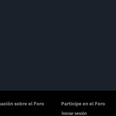
ación sobre el Foro
Participe en el Foro
Iniciar sesión