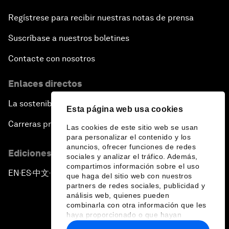
Regístrese para recibir nuestras notas de prensa
Suscríbase a nuestros boletines
Contacte con nosotros
Enlaces directos
La sostenibilidad en el Foro
Esta página web usa cookies
Carreras profesionales
Las cookies de este sitio web se usan
para personalizar el contenido y los
anuncios, ofrecer funciones de redes
Ediciones en otros idiomas
sociales y analizar el tráfico. Además,
compartimos información sobre el uso
EN
ES
中文
日本語
▪
▪
▪
que haga del sitio web con nuestros
partners de redes sociales, publicidad y
análisis web, quienes pueden
combinarla con otra información que les
haya proporcionado o que hayan
recopilado a partir del uso que haya