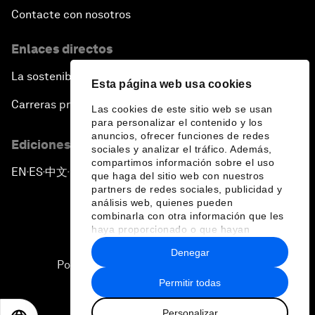
Contacte con nosotros
Enlaces directos
La sostenibilidad en el Foro
Esta página web usa cookies
Carreras profesionales
Las cookies de este sitio web se usan
para personalizar el contenido y los
anuncios, ofrecer funciones de redes
Ediciones en otros idiomas
sociales y analizar el tráfico. Además,
compartimos información sobre el uso
EN
ES
中文
日本語
▪
▪
▪
que haga del sitio web con nuestros
partners de redes sociales, publicidad y
análisis web, quienes pueden
combinarla con otra información que les
haya proporcionado o que hayan
recopilado a partir del uso que haya
Denegar
hecho de sus servicios.
Política de privacidad y normas de uso
Permitir todas
Sitemap
Personalizar