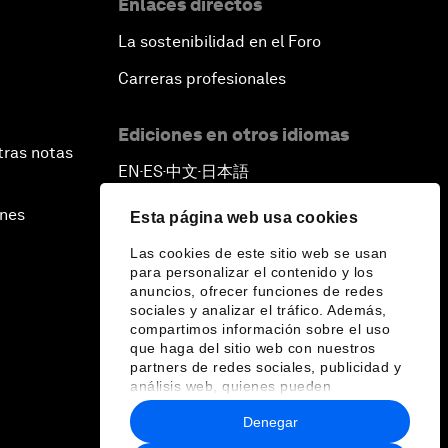
Enlaces directos
La sostenibilidad en el Foro
Carreras profesionales
Ediciones en otros idiomas
tras notas
EN
ES
中文
日本語
▪
▪
▪
ines
Esta página web usa cookies
Las cookies de este sitio web se usan
para personalizar el contenido y los
anuncios, ofrecer funciones de redes
sociales y analizar el tráfico. Además,
compartimos información sobre el uso
que haga del sitio web con nuestros
partners de redes sociales, publicidad y
análisis web, quienes pueden
combinarla con otra información que les
Denegar
haya proporcionado o que hayan
recopilado a partir del uso que haya