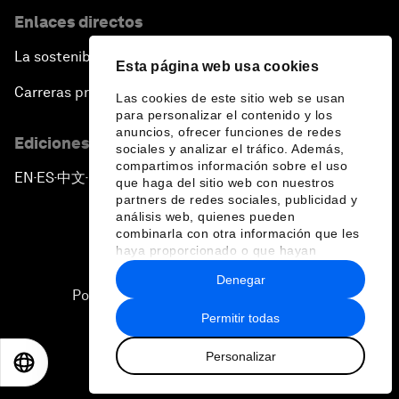
Enlaces directos
La sostenibilidad en el Foro
Esta página web usa cookies
Carreras profesionales
Las cookies de este sitio web se usan
para personalizar el contenido y los
anuncios, ofrecer funciones de redes
Ediciones en otros idiomas
sociales y analizar el tráfico. Además,
compartimos información sobre el uso
EN
ES
中文
日本語
▪
▪
▪
que haga del sitio web con nuestros
partners de redes sociales, publicidad y
análisis web, quienes pueden
combinarla con otra información que les
haya proporcionado o que hayan
recopilado a partir del uso que haya
Denegar
hecho de sus servicios.
Política de privacidad y normas de uso
Permitir todas
Sitemap
Personalizar
©
2026
Foro Económico Mundial
EN
ES
中文
日本語