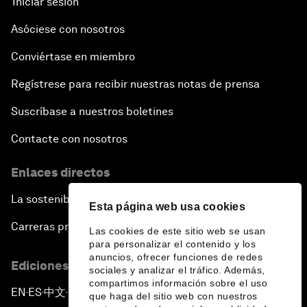
Iniciar sesión
Asóciese con nosotros
Conviértase en miembro
Regístrese para recibir nuestras notas de prensa
Suscríbase a nuestros boletines
Contacte con nosotros
Enlaces directos
La sostenibilidad en el Foro
Esta página web usa cookies
Carreras profesionales
Las cookies de este sitio web se usan
para personalizar el contenido y los
anuncios, ofrecer funciones de redes
Ediciones en otros idiomas
sociales y analizar el tráfico. Además,
compartimos información sobre el uso
EN
ES
中文
日本語
▪
▪
▪
que haga del sitio web con nuestros