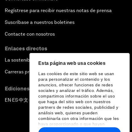
Regístrese para recibir nuestras notas de prensa
Suscríbase a nuestros boletines
Contacte con nosotros
Enlaces directos
La sostenibilidad en el Foro
Esta página web usa cookies
Carreras profesionales
Las cookies de este sitio web se usan
para personalizar el contenido y los
anuncios, ofrecer funciones de redes
Ediciones en otros idiomas
sociales y analizar el tráfico. Además,
compartimos información sobre el uso
EN
ES
中文
日本語
▪
▪
▪
que haga del sitio web con nuestros
partners de redes sociales, publicidad y
análisis web, quienes pueden
combinarla con otra información que les
haya proporcionado o que hayan
recopilado a partir del uso que haya