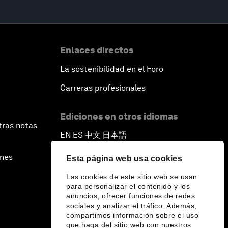
Enlaces directos
La sostenibilidad en el Foro
Carreras profesionales
Ediciones en otros idiomas
tras notas
EN
ES
中文
日本語
▪
▪
▪
ines
Esta página web usa cookies
Las cookies de este sitio web se usan
para personalizar el contenido y los
anuncios, ofrecer funciones de redes
sociales y analizar el tráfico. Además,
compartimos información sobre el uso
que haga del sitio web con nuestros