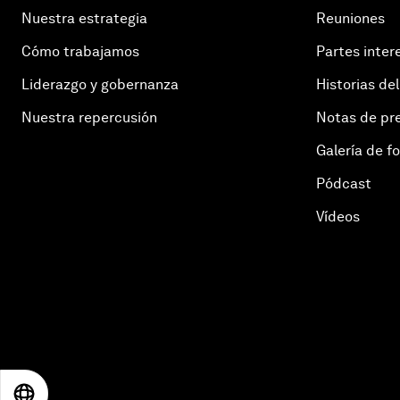
Nuestra estrategia
Reuniones
Cómo trabajamos
Partes inter
Liderazgo y gobernanza
Historias del
Nuestra repercusión
Notas de pr
Galería de f
Pódcast
Vídeos
EN
ES
中文
日本語