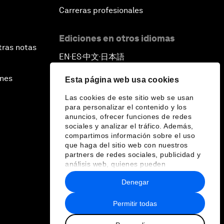
Carreras profesionales
Ediciones en otros idiomas
tras notas
EN
ES
中文
日本語
▪
▪
▪
ines
Esta página web usa cookies
Las cookies de este sitio web se usan
para personalizar el contenido y los
anuncios, ofrecer funciones de redes
sociales y analizar el tráfico. Además,
compartimos información sobre el uso
que haga del sitio web con nuestros
partners de redes sociales, publicidad y
análisis web, quienes pueden
combinarla con otra información que les
Denegar
haya proporcionado o que hayan
recopilado a partir del uso que haya
hecho de sus servicios.
Permitir todas