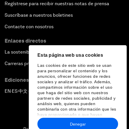
Regístrese para recibir nuestras notas de prensa
Suscríbase a nuestros boletines
Contacte con nosotros
Enlaces directos
La sostenibilidad en el Foro
Esta página web usa cookies
Carreras profesionales
Las cookies de este sitio web se usan
para personalizar el contenido y los
anuncios, ofrecer funciones de redes
Ediciones en otros idiomas
sociales y analizar el tráfico. Además,
compartimos información sobre el uso
EN
ES
中文
日本語
▪
▪
▪
que haga del sitio web con nuestros
partners de redes sociales, publicidad y
análisis web, quienes pueden
combinarla con otra información que les
haya proporcionado o que hayan
recopilado a partir del uso que haya
Denegar
hecho de sus servicios.