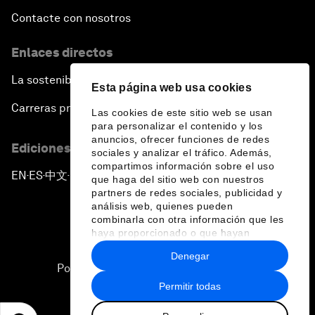
Contacte con nosotros
Enlaces directos
La sostenibilidad en el Foro
Esta página web usa cookies
Carreras profesionales
Las cookies de este sitio web se usan
para personalizar el contenido y los
anuncios, ofrecer funciones de redes
Ediciones en otros idiomas
sociales y analizar el tráfico. Además,
compartimos información sobre el uso
EN
ES
中文
日本語
▪
▪
▪
que haga del sitio web con nuestros
partners de redes sociales, publicidad y
análisis web, quienes pueden
combinarla con otra información que les
haya proporcionado o que hayan
recopilado a partir del uso que haya
Denegar
hecho de sus servicios.
Política de privacidad y normas de uso
Permitir todas
Sitemap