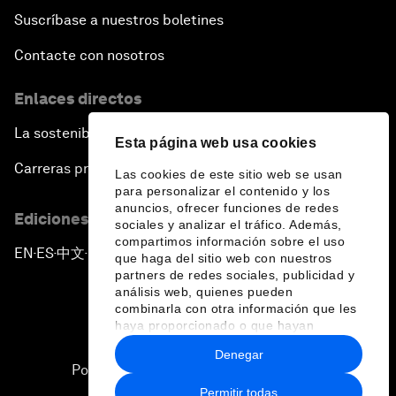
Suscríbase a nuestros boletines
Contacte con nosotros
Enlaces directos
La sostenibilidad en el Foro
Esta página web usa cookies
Carreras profesionales
Las cookies de este sitio web se usan
para personalizar el contenido y los
anuncios, ofrecer funciones de redes
Ediciones en otros idiomas
sociales y analizar el tráfico. Además,
compartimos información sobre el uso
EN
ES
中文
日本語
▪
▪
▪
que haga del sitio web con nuestros
partners de redes sociales, publicidad y
análisis web, quienes pueden
combinarla con otra información que les
haya proporcionado o que hayan
recopilado a partir del uso que haya
Denegar
hecho de sus servicios.
Política de privacidad y normas de uso
Permitir todas