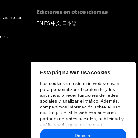
Ediciones en otros idiomas
tras notas
EN
ES
中文
日本語
▪
▪
▪
ines
Esta página web usa cookies
Las cookies de este sitio web se usan
para personalizar el contenido y los
anuncios, ofrecer funciones de redes
sociales y analizar el tráfico. Además,
compartimos información sobre el uso
que haga del sitio web con nuestros
partners de redes sociales, publicidad y
análisis web, quienes pueden
combinarla con otra información que les
Denegar
haya proporcionado o que hayan