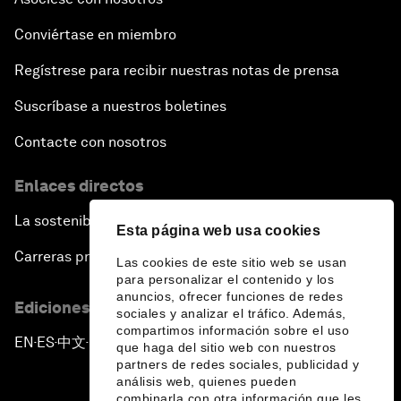
Conviértase en miembro
Regístrese para recibir nuestras notas de prensa
Suscríbase a nuestros boletines
Contacte con nosotros
Enlaces directos
La sostenibilidad en el Foro
Esta página web usa cookies
Carreras profesionales
Las cookies de este sitio web se usan
para personalizar el contenido y los
anuncios, ofrecer funciones de redes
Ediciones en otros idiomas
sociales y analizar el tráfico. Además,
compartimos información sobre el uso
EN
ES
中文
日本語
▪
▪
▪
que haga del sitio web con nuestros
partners de redes sociales, publicidad y
análisis web, quienes pueden
combinarla con otra información que les