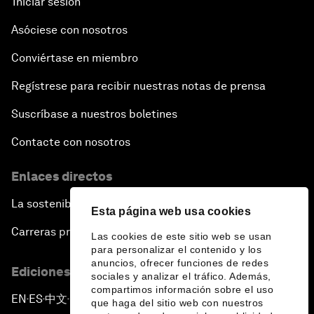
Iniciar sesión
Asóciese con nosotros
Conviértase en miembro
Regístrese para recibir nuestras notas de prensa
Suscríbase a nuestros boletines
Contacte con nosotros
Enlaces directos
La sostenibilidad en el Foro
Esta página web usa cookies
Carreras profesionales
Las cookies de este sitio web se usan
para personalizar el contenido y los
anuncios, ofrecer funciones de redes
Ediciones en otros idiomas
sociales y analizar el tráfico. Además,
compartimos información sobre el uso
EN
ES
中文
日本語
▪
▪
▪
que haga del sitio web con nuestros