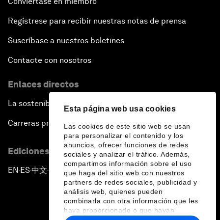
Conviértase en miembro
Regístrese para recibir nuestras notas de prensa
Suscríbase a nuestros boletines
Contacte con nosotros
Enlaces directos
La sostenibilidad en el Foro
Esta página web usa cookies
Carreras profesionales
Las cookies de este sitio web se usan
para personalizar el contenido y los
anuncios, ofrecer funciones de redes
Ediciones en otros idiomas
sociales y analizar el tráfico. Además,
compartimos información sobre el uso
EN
ES
中文
日本語
▪
▪
▪
que haga del sitio web con nuestros
partners de redes sociales, publicidad y
análisis web, quienes pueden
combinarla con otra información que les
haya proporcionado o que hayan
recopilado a partir del uso que haya