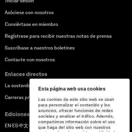
Iniciar sesión
Asóciese con nosotros
Conviértase en miembro
Regístrese para recibir nuestras notas de prensa
Suscríbase a nuestros boletines
Contacte con nosotros
Enlaces directos
La sostenibilidad en el Foro
Esta página web usa cookies
Carreras profesionales
Las cookies de este sitio web se usan
para personalizar el contenido y los
anuncios, ofrecer funciones de redes
Ediciones en otros idiomas
sociales y analizar el tráfico. Además,
compartimos información sobre el uso
EN
ES
中文
日本語
▪
▪
▪
que haga del sitio web con nuestros