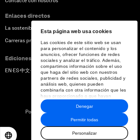
Contacte con nosotros
Enlaces directos
La sostenibilidad en el Foro
Esta página web usa cookies
Carreras profesionales
Las cookies de este sitio web se usan
para personalizar el contenido y los
anuncios, ofrecer funciones de redes
Ediciones en otros idiomas
sociales y analizar el tráfico. Además,
compartimos información sobre el uso
EN
ES
中文
日本語
▪
▪
▪
que haga del sitio web con nuestros
partners de redes sociales, publicidad y
análisis web, quienes pueden
combinarla con otra información que les
haya proporcionado o que hayan
recopilado a partir del uso que haya
Denegar
hecho de sus servicios.
Política de privacidad y normas de uso
Permitir todas
Sitemap
Personalizar
©
2026
Foro Económico Mundial
EN
ES
中文
日本語