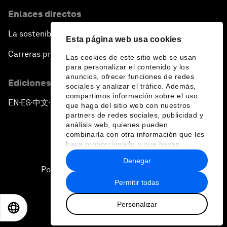
Enlaces directos
La sostenibilidad en el Foro
Esta página web usa cookies
Carreras profesionales
Las cookies de este sitio web se usan
para personalizar el contenido y los
anuncios, ofrecer funciones de redes
Ediciones en otros idiomas
sociales y analizar el tráfico. Además,
compartimos información sobre el uso
EN
ES
中文
日本語
▪
▪
▪
que haga del sitio web con nuestros
partners de redes sociales, publicidad y
análisis web, quienes pueden
combinarla con otra información que les
haya proporcionado o que hayan
recopilado a partir del uso que haya
Denegar
hecho de sus servicios.
Política de privacidad y normas de uso
Permitir todas
Sitemap
Personalizar
©
2026
Foro Económico Mundial
EN
ES
中文
日本語