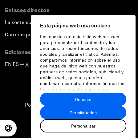
Enlaces directos
La sostenibilidad en el Foro
Esta página web usa cookies
Carreras profesionales
Las cookies de este sitio web se usan
para personalizar el contenido y los
anuncios, ofrecer funciones de redes
Ediciones en otros idiomas
sociales y analizar el tráfico. Además,
compartimos información sobre el uso
EN
ES
中文
日本語
▪
▪
▪
que haga del sitio web con nuestros
partners de redes sociales, publicidad y
análisis web, quienes pueden
combinarla con otra información que les
haya proporcionado o que hayan
recopilado a partir del uso que haya
Denegar
hecho de sus servicios.
Política de privacidad y normas de uso
Permitir todas
Sitemap
Personalizar
©
2026
Foro Económico Mundial
EN
ES
中文
日本語