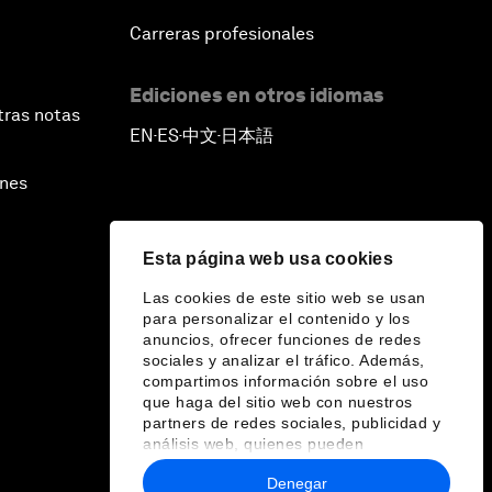
Carreras profesionales
Ediciones en otros idiomas
tras notas
EN
ES
中文
日本語
▪
▪
▪
ines
Esta página web usa cookies
Las cookies de este sitio web se usan
para personalizar el contenido y los
anuncios, ofrecer funciones de redes
sociales y analizar el tráfico. Además,
compartimos información sobre el uso
que haga del sitio web con nuestros
partners de redes sociales, publicidad y
análisis web, quienes pueden
combinarla con otra información que les
Denegar
haya proporcionado o que hayan