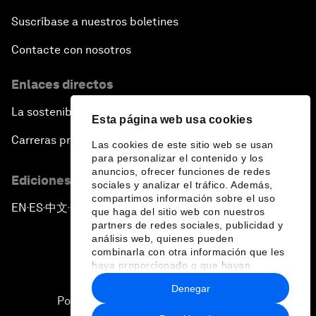
Suscríbase a nuestros boletines
Contacte con nosotros
Enlaces directos
La sostenibilidad en el Foro
Esta página web usa cookies
Carreras profesionales
Las cookies de este sitio web se usan
para personalizar el contenido y los
anuncios, ofrecer funciones de redes
Ediciones en otros idiomas
sociales y analizar el tráfico. Además,
compartimos información sobre el uso
EN
ES
中文
日本語
▪
▪
▪
que haga del sitio web con nuestros
partners de redes sociales, publicidad y
análisis web, quienes pueden
combinarla con otra información que les
haya proporcionado o que hayan
recopilado a partir del uso que haya
Denegar
hecho de sus servicios.
Política de privacidad y normas de uso