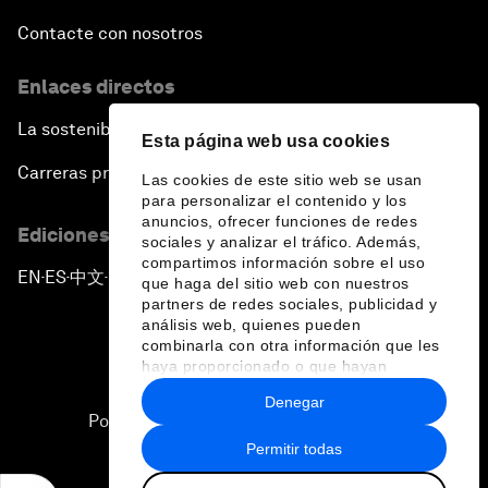
Contacte con nosotros
Enlaces directos
La sostenibilidad en el Foro
Esta página web usa cookies
Carreras profesionales
Las cookies de este sitio web se usan
para personalizar el contenido y los
anuncios, ofrecer funciones de redes
Ediciones en otros idiomas
sociales y analizar el tráfico. Además,
compartimos información sobre el uso
EN
ES
中文
日本語
▪
▪
▪
que haga del sitio web con nuestros
partners de redes sociales, publicidad y
análisis web, quienes pueden
combinarla con otra información que les
haya proporcionado o que hayan
recopilado a partir del uso que haya
Denegar
hecho de sus servicios.
Política de privacidad y normas de uso
Permitir todas
Sitemap