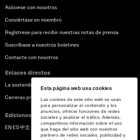
Asóciese con nosotros
Conviértase en miembro
Regístrese para recibir nuestras notas de prensa
Suscríbase a nuestros boletines
Contacte con nosotros
Enlaces directos
La sostenibilidad en el Foro
Esta página web usa cookies
Carreras profesionales
Las cookies de este sitio web se usan
para personalizar el contenido y los
anuncios, ofrecer funciones de redes
Ediciones en otros idiomas
sociales y analizar el tráfico. Además,
compartimos información sobre el uso
EN
ES
中文
日本語
▪
▪
▪
que haga del sitio web con nuestros
partners de redes sociales, publicidad y