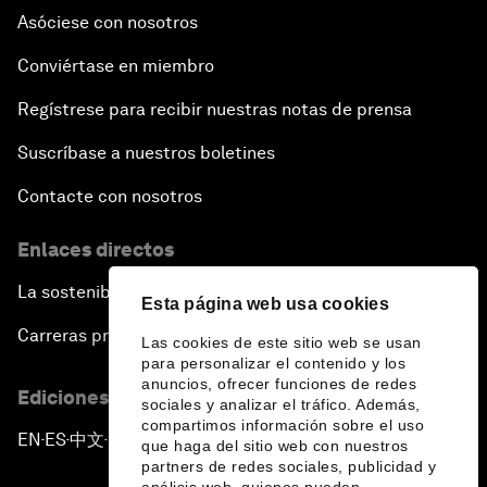
Asóciese con nosotros
Conviértase en miembro
Regístrese para recibir nuestras notas de prensa
Suscríbase a nuestros boletines
Contacte con nosotros
Enlaces directos
La sostenibilidad en el Foro
Esta página web usa cookies
Carreras profesionales
Las cookies de este sitio web se usan
para personalizar el contenido y los
anuncios, ofrecer funciones de redes
Ediciones en otros idiomas
sociales y analizar el tráfico. Además,
compartimos información sobre el uso
EN
ES
中文
日本語
▪
▪
▪
que haga del sitio web con nuestros
partners de redes sociales, publicidad y