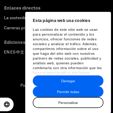
Enlaces directos
La sostenibilidad en el Foro
Esta página web usa cookies
Carreras profesionales
Las cookies de este sitio web se usan
para personalizar el contenido y los
anuncios, ofrecer funciones de redes
Ediciones en otros idiomas
sociales y analizar el tráfico. Además,
compartimos información sobre el uso
EN
ES
中文
日本語
▪
▪
▪
que haga del sitio web con nuestros
partners de redes sociales, publicidad y
análisis web, quienes pueden
combinarla con otra información que les
haya proporcionado o que hayan
recopilado a partir del uso que haya
Denegar
hecho de sus servicios.
Política de privacidad y normas de uso
Permitir todas
Sitemap
Personalizar
©
2026
Foro Económico Mundial
EN
ES
中文
日本語