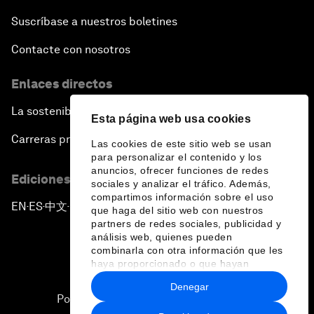
Suscríbase a nuestros boletines
Contacte con nosotros
Enlaces directos
La sostenibilidad en el Foro
Esta página web usa cookies
Carreras profesionales
Las cookies de este sitio web se usan
para personalizar el contenido y los
anuncios, ofrecer funciones de redes
Ediciones en otros idiomas
sociales y analizar el tráfico. Además,
compartimos información sobre el uso
EN
ES
中文
日本語
▪
▪
▪
que haga del sitio web con nuestros
partners de redes sociales, publicidad y
análisis web, quienes pueden
combinarla con otra información que les
haya proporcionado o que hayan
recopilado a partir del uso que haya
Denegar
hecho de sus servicios.
Política de privacidad y normas de uso