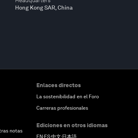
Headquarters
Hong Kong SAR, China
Enlaces directos
La sostenibilidad en el Foro
Carreras profesionales
Ediciones en otros idiomas
tras notas
EN
ES
中文
日本語
▪
▪
▪