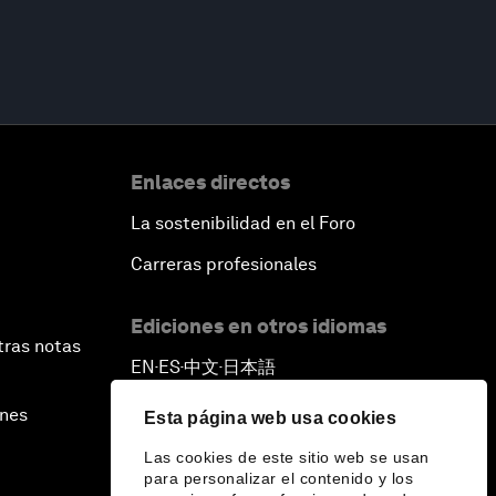
Enlaces directos
La sostenibilidad en el Foro
Carreras profesionales
Ediciones en otros idiomas
tras notas
EN
ES
中文
日本語
▪
▪
▪
ines
Esta página web usa cookies
Las cookies de este sitio web se usan
para personalizar el contenido y los