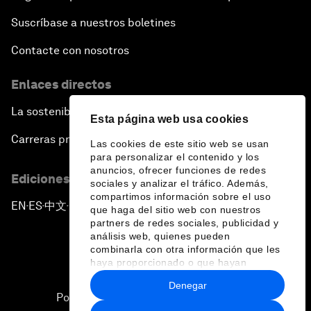
Suscríbase a nuestros boletines
Contacte con nosotros
Enlaces directos
La sostenibilidad en el Foro
Esta página web usa cookies
Carreras profesionales
Las cookies de este sitio web se usan
para personalizar el contenido y los
anuncios, ofrecer funciones de redes
Ediciones en otros idiomas
sociales y analizar el tráfico. Además,
compartimos información sobre el uso
EN
ES
中文
日本語
▪
▪
▪
que haga del sitio web con nuestros
partners de redes sociales, publicidad y
análisis web, quienes pueden
combinarla con otra información que les
haya proporcionado o que hayan
recopilado a partir del uso que haya
Denegar
hecho de sus servicios.
Política de privacidad y normas de uso