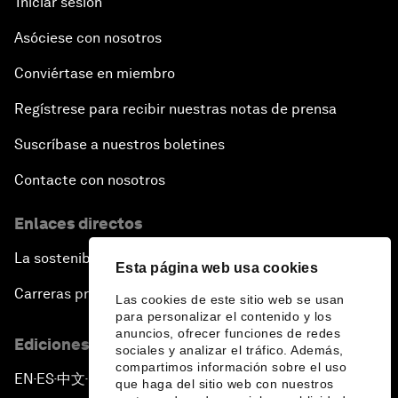
Iniciar sesión
Asóciese con nosotros
Conviértase en miembro
Regístrese para recibir nuestras notas de prensa
Suscríbase a nuestros boletines
Contacte con nosotros
Enlaces directos
La sostenibilidad en el Foro
Esta página web usa cookies
Carreras profesionales
Las cookies de este sitio web se usan
para personalizar el contenido y los
anuncios, ofrecer funciones de redes
Ediciones en otros idiomas
sociales y analizar el tráfico. Además,
compartimos información sobre el uso
EN
ES
中文
日本語
▪
▪
▪
que haga del sitio web con nuestros